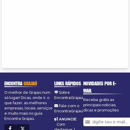
ENCONTRA
GRAJAÚ
LINKS RÁPIDOS
NOVIDADES POR E-
MAIL
O melhor de Grajaú num
Sobre
só lugar! Dicas, onde ir, o
EncontraGrajaú
Receba grátis as
que fazer, as melhores
principais notícias,
Fale com o
empresas, locais, serviços
dicas e promoções
EncontraGrajaú
e muito mais no guia
Encontra Grajaú.
ANUNCIE
:
Com
destaque
|