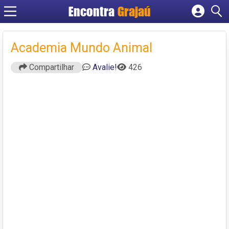
Encontra
Grajaú
Cadastrar empresa
Fazer login
Academia Mundo Animal
Criar conta
Compartilhar
Avalie!
426