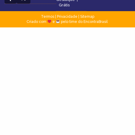
Grátis
Termos
|
Privacidade
|
Sitemap
Criado com
e
pelo time do EncontraBrasil