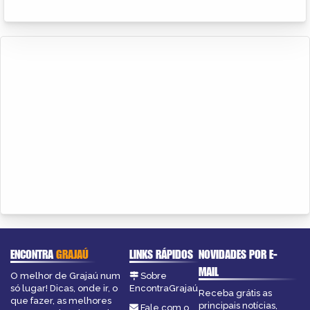
ENCONTRA
GRAJAÚ
LINKS RÁPIDOS
NOVIDADES POR E-
MAIL
O melhor de Grajaú num
Sobre
só lugar! Dicas, onde ir, o
EncontraGrajaú
Receba grátis as
que fazer, as melhores
principais notícias,
Fale com o