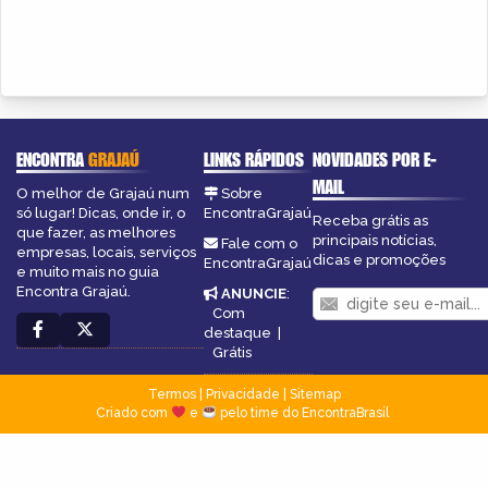
ENCONTRA
GRAJAÚ
LINKS RÁPIDOS
NOVIDADES POR E-
MAIL
O melhor de Grajaú num
Sobre
só lugar! Dicas, onde ir, o
EncontraGrajaú
Receba grátis as
que fazer, as melhores
principais notícias,
Fale com o
empresas, locais, serviços
dicas e promoções
EncontraGrajaú
e muito mais no guia
Encontra Grajaú.
ANUNCIE
:
Com
destaque
|
Grátis
Termos
|
Privacidade
|
Sitemap
Criado com
e
pelo time do EncontraBrasil