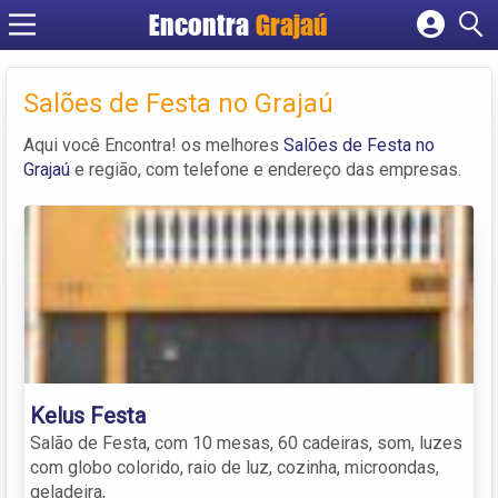
Encontra
Grajaú
Cadastrar empresa
Fazer login
Salões de Festa no Grajaú
Criar conta
Aqui você Encontra! os melhores
Salões de Festa no
Grajaú
e região, com telefone e endereço das empresas.
Kelus Festa
Salão de Festa, com 10 mesas, 60 cadeiras, som, luzes
com globo colorido, raio de luz, cozinha, microondas,
geladeira,