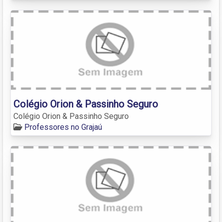
Colégio Orion & Passinho Seguro
Colégio Orion & Passinho Seguro
Professores no Grajaú