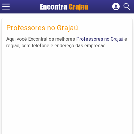
Encontra
Grajaú
Cadastrar empresa
Fazer login
Professores no Grajaú
Criar conta
Aqui você Encontra! os melhores
Professores no Grajaú
e
região, com telefone e endereço das empresas.