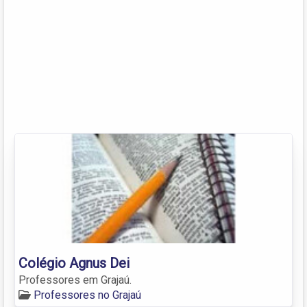
Colégio Agnus Dei
Professores em Grajaú.
Professores no Grajaú