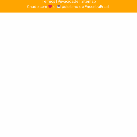
Termos
|
Privacidade
|
Sitemap
Criado com
e
pelo time do EncontraBrasil