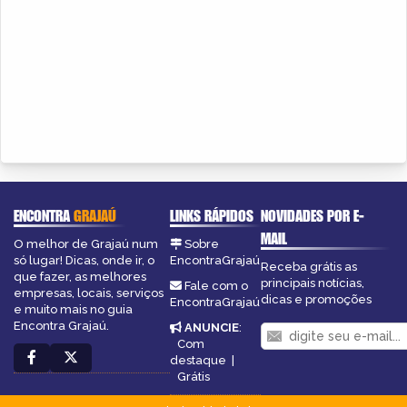
ENCONTRA
GRAJAÚ
LINKS RÁPIDOS
NOVIDADES POR E-
MAIL
O melhor de Grajaú num
Sobre
só lugar! Dicas, onde ir, o
EncontraGrajaú
Receba grátis as
que fazer, as melhores
principais notícias,
Fale com o
empresas, locais, serviços
dicas e promoções
EncontraGrajaú
e muito mais no guia
Encontra Grajaú.
ANUNCIE
:
Com
destaque
|
Grátis