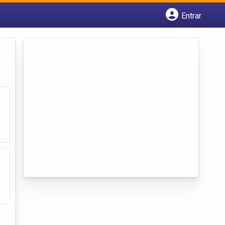
Entrar
Cadastrar empresa
Fazer login
Criar conta