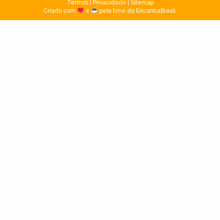
Termos
|
Privacidade
|
Sitemap
Criado com
e
pelo time do EncontraBrasil