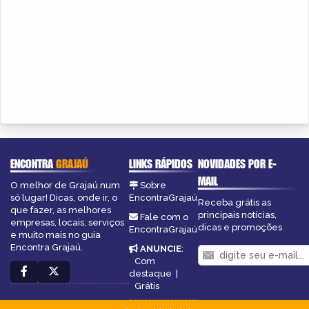
ENCONTRA
GRAJAÚ
LINKS RÁPIDOS
NOVIDADES POR E-
MAIL
O melhor de Grajaú num
Sobre
só lugar! Dicas, onde ir, o
EncontraGrajaú
Receba grátis as
que fazer, as melhores
principais notícias,
Fale com o
empresas, locais, serviços
dicas e promoções
EncontraGrajaú
e muito mais no guia
Encontra Grajaú.
ANUNCIE
:
Com
destaque
|
Grátis