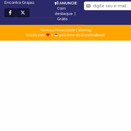
Encontra Grajaú.
ANUNCIE
:
Com
destaque
|
Grátis
Termos
|
Privacidade
|
Sitemap
Criado com
e
pelo time do EncontraBrasil