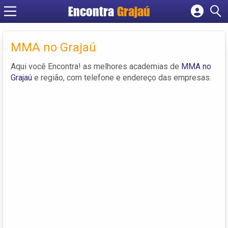
Encontra
Grajaú
Cadastrar empresa
Fazer login
MMA no Grajaú
Criar conta
Aqui você Encontra! as melhores academias de
MMA no
Grajaú
e região, com telefone e endereço das empresas.