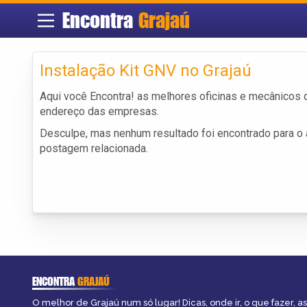
Encontra
Grajaú
Instalação Kit GNV no Grajaú
Aqui você Encontra! as melhores oficinas e mecânicos
endereço das empresas.
Desculpe, mas nenhum resultado foi encontrado para o a
postagem relacionada.
ENCONTRA
GRAJAÚ
O melhor de Grajaú num só lugar! Dicas, onde ir, o que fazer, 