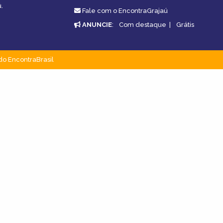
.
Fale com o EncontraGrajaú
ANUNCIE
:
Com destaque
|
Grátis
do EncontraBrasil