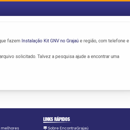
 que fazem
Instalação Kit GNV no Grajaú
e região, com telefone e
rquivo solicitado. Talvez a pesquisa ajude a encontrar uma
LINKS RÁPIDOS
as melhores
Sobre EncontraGrajaú