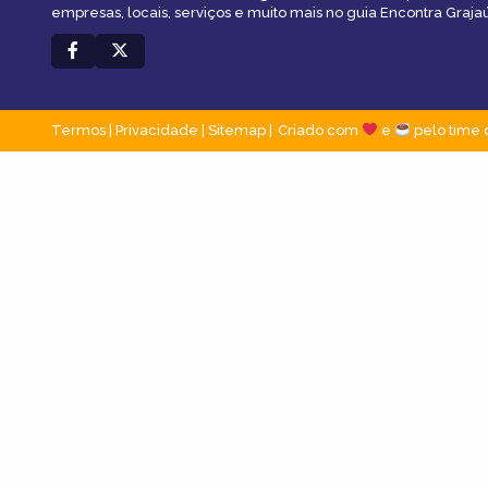
empresas, locais, serviços e muito mais no guia Encontra Grajaú
Termos
|
Privacidade
|
Sitemap
Criado com
e
pelo time 