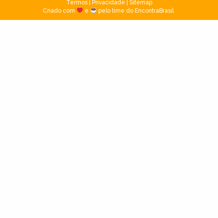
Termos
|
Privacidade
|
Sitemap
Criado com
e
pelo time do EncontraBrasil