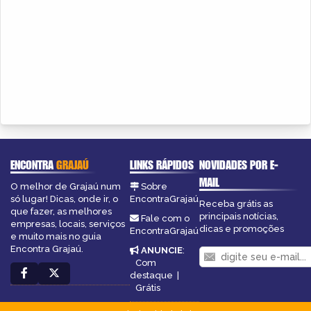
ENCONTRA
GRAJAÚ
LINKS RÁPIDOS
NOVIDADES POR E-
MAIL
O melhor de Grajaú num
Sobre
só lugar! Dicas, onde ir, o
EncontraGrajaú
Receba grátis as
que fazer, as melhores
principais notícias,
Fale com o
empresas, locais, serviços
dicas e promoções
EncontraGrajaú
e muito mais no guia
Encontra Grajaú.
ANUNCIE
:
Com
destaque
|
Grátis