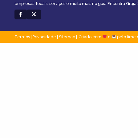
empresas, locais, serviços e muito mais no guia Encontra Grajaú
Termos
|
Privacidade
|
Sitemap
Criado com
e
pelo time 