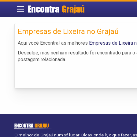
Encontra
Grajaú
Empresas de Lixeira no Grajaú
Aqui você Encontra! as melhores
Empresas de Lixeira n
Desculpe, mas nenhum resultado foi encontrado para o a
postagem relacionada.
ENCONTRA
GRAJAÚ
O melhor de Grajaú num só lugar! Dicas, onde ir, o que fazer, 