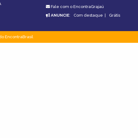
.
Fale com o EncontraGrajaú
ANUNCIE
:
Com destaque
|
Grátis
do EncontraBrasil