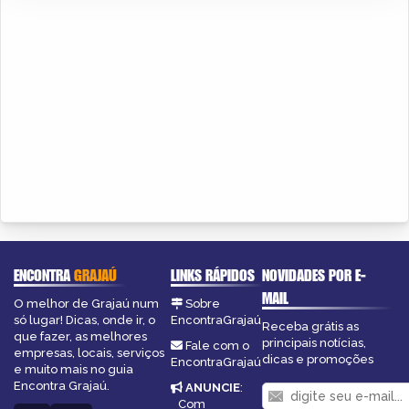
ENCONTRA
GRAJAÚ
LINKS RÁPIDOS
NOVIDADES POR E-
MAIL
O melhor de Grajaú num
Sobre
só lugar! Dicas, onde ir, o
EncontraGrajaú
Receba grátis as
que fazer, as melhores
principais notícias,
Fale com o
empresas, locais, serviços
dicas e promoções
EncontraGrajaú
e muito mais no guia
Encontra Grajaú.
ANUNCIE
:
Com