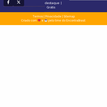
destaque
|
Grátis
Termos
|
Privacidade
|
Sitemap
Criado com
e
pelo time do EncontraBrasil