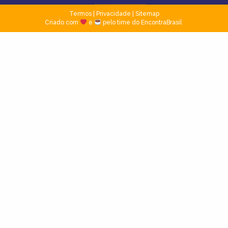
Termos
|
Privacidade
|
Sitemap
Criado com
e
pelo time do EncontraBrasil