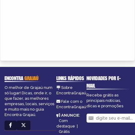
ENCONTRA
GRAJAÚ
LINKS RÁPIDOS
NOVIDADES POR E-
MAIL
O melhor de Grajaú num
Sobre
só lugar! Dicas, onde ir, o
EncontraGrajaú
Receba grátis as
que fazer, as melhores
principais notícias,
Fale com o
empresas, locais, serviços
dicas e promoções
EncontraGrajaú
e muito mais no guia
Encontra Grajaú.
ANUNCIE
:
Com
destaque
|
Grátis