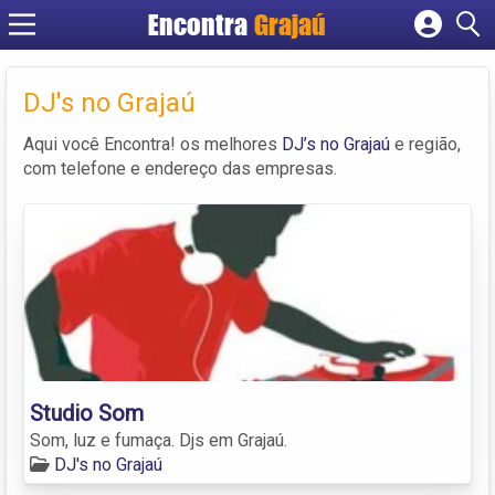
Encontra
Grajaú
Cadastrar empresa
Fazer login
DJ's no Grajaú
Criar conta
Aqui você Encontra! os melhores
DJ’s no Grajaú
e região,
com telefone e endereço das empresas.
Studio Som
Som, luz e fumaça. Djs em Grajaú.
DJ's no Grajaú