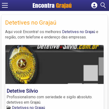
Encontra
Grajaú
Cadastrar empresa
Fazer login
Detetives no Grajaú
Criar conta
Aqui você Encontra! os melhores
Detetives no Grajaú
e
região, com telefone e endereço das empresas.
Detetive Silvio
Profissionalismo com seriedade e sigilo absoluto.
detetives em Grajaú.
Detetives no Grajaú