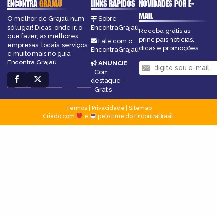
ENCONTRA
GRAJAÚ
LINKS RÁPIDOS
NOVIDADES POR E-
MAIL
O melhor de Grajaú num
Sobre
só lugar! Dicas, onde ir, o
EncontraGrajaú
Receba grátis as
que fazer, as melhores
principais notícias,
Fale com o
empresas, locais, serviços
dicas e promoções
EncontraGrajaú
e muito mais no guia
Encontra Grajaú.
ANUNCIE
:
Com
destaque
|
Grátis
Termos
|
Privacidade
|
Sitemap
Criado com
e
pelo time do EncontraBrasil