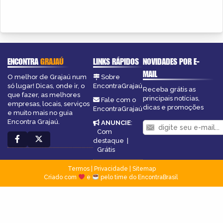
ENCONTRA
GRAJAÚ
LINKS RÁPIDOS
NOVIDADES POR E-
MAIL
O melhor de Grajaú num
Sobre
só lugar! Dicas, onde ir, o
EncontraGrajaú
Receba grátis as
que fazer, as melhores
principais notícias,
Fale com o
empresas, locais, serviços
dicas e promoções
EncontraGrajaú
e muito mais no guia
Encontra Grajaú.
ANUNCIE
:
Com
destaque
|
Grátis
Termos
|
Privacidade
|
Sitemap
Criado com
e
pelo time do EncontraBrasil