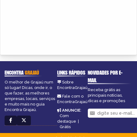
ENCONTRA
GRAJAÚ
LINKS RÁPIDOS
NOVIDADES POR E-
MAIL
O melhor de Grajaú num
Sobre
só lugar! Dicas, onde ir, o
EncontraGrajaú
Receba grátis as
que fazer, as melhores
principais notícias,
Fale com o
empresas, locais, serviços
dicas e promoções
EncontraGrajaú
e muito mais no guia
Encontra Grajaú.
ANUNCIE
:
Com
destaque
|
Grátis