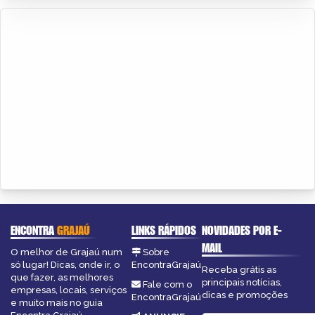
ENCONTRA
GRAJAÚ
LINKS RÁPIDOS
NOVIDADES POR E-
MAIL
O melhor de Grajaú num
Sobre
só lugar! Dicas, onde ir, o
EncontraGrajaú
Receba grátis as
que fazer, as melhores
principais notícias,
Fale com o
empresas, locais, serviços
dicas e promoções
EncontraGrajaú
e muito mais no guia