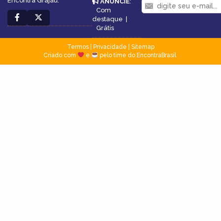
Encontra Grajaú.
ANUNCIE
:
Com
destaque
|
Grátis
Termos
|
Privacidade
|
Sitemap
Criado com
e
pelo time do EncontraBrasil