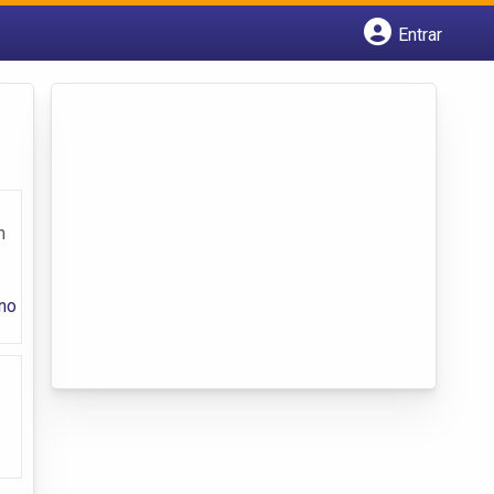
Entrar
Cadastrar empresa
Fazer login
Criar conta
m
no