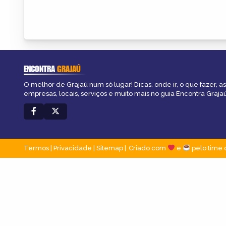
ENCONTRA
GRAJAÚ
O melhor de Grajaú num só lugar! Dicas, onde ir, o que fazer, 
empresas, locais, serviços e muito mais no guia Encontra Grajaú
Termos
|
Privacidade
|
Sitemap
Criado com
e
pelo time 