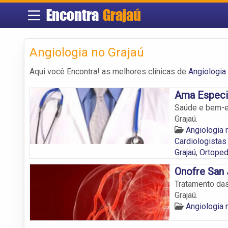
Encontra
Grajaú
Angiologia no Grajaú
Aqui você Encontra! as melhores clínicas de
Angiologia 
Ama Especia
Saúde e bem-es
Grajaú.
Angiologia 
Cardiologistas
Grajaú
,
Ortoped
Onofre San
Tratamento da
Grajaú.
Angiologia 