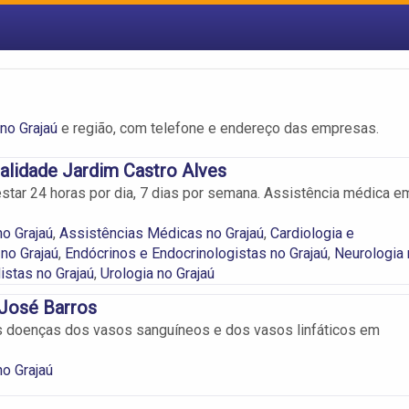
no Grajaú
e região, com telefone e endereço das empresas.
lidade Jardim Castro Alves
tar 24 horas por dia, 7 dias por semana. Assistência médica e
no Grajaú
,
Assistências Médicas no Grajaú
,
Cardiologia e
 no Grajaú
,
Endócrinos e Endocrinologistas no Grajaú
,
Neurologia 
istas no Grajaú
,
Urologia no Grajaú
 José Barros
s doenças dos vasos sanguíneos e dos vasos linfáticos em
no Grajaú