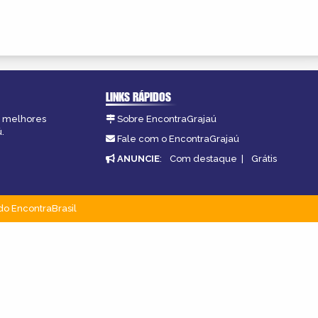
LINKS RÁPIDOS
as melhores
Sobre EncontraGrajaú
.
Fale com o EncontraGrajaú
ANUNCIE
:
Com destaque
|
Grátis
do EncontraBrasil