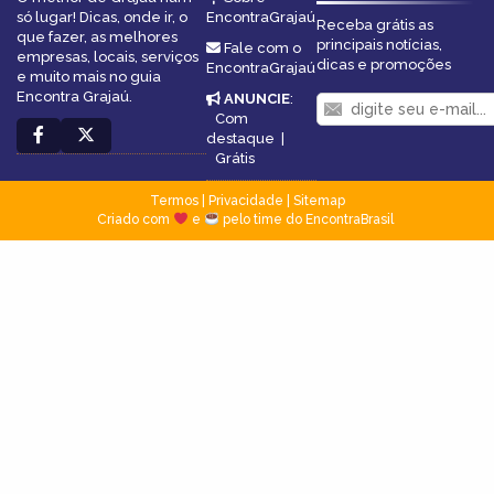
só lugar! Dicas, onde ir, o
EncontraGrajaú
Receba grátis as
que fazer, as melhores
principais notícias,
Fale com o
empresas, locais, serviços
dicas e promoções
EncontraGrajaú
e muito mais no guia
Encontra Grajaú.
ANUNCIE
:
Com
destaque
|
Grátis
Termos
|
Privacidade
|
Sitemap
Criado com
e
pelo time do EncontraBrasil