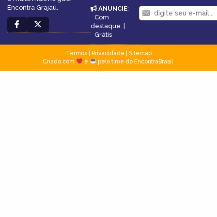
Encontra Grajaú.
ANUNCIE
:
Com
destaque
|
Grátis
Termos
|
Privacidade
|
Sitemap
Criado com
e
pelo time do EncontraBrasil