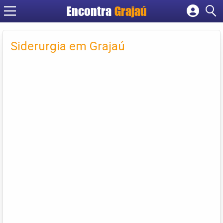
Encontra
Grajaú
Cadastrar empresa
Fazer login
Siderurgia em Grajaú
Criar conta