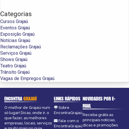
Categorias
Cursos Grajaú
Eventos Grajaú
Exposição Grajaú
Notícias Grajaú
Reclamações Grajaú
Serviços Grajaú
Shows Grajaú
Teatro Grajaú
Trânsito Grajaú
Vagas de Empregos Grajaú
ENCONTRA
GRAJAÚ
LINKS RÁPIDOS
NOVIDADES POR E-
MAIL
O melhor de Grajaú num
Sobre
só lugar! Dicas, onde ir, o
EncontraGrajaú
Receba grátis as
que fazer, as melhores
principais notícias,
Fale com o
empresas, locais, serviços
dicas e promoções
EncontraGrajaú
e muito mais no guia