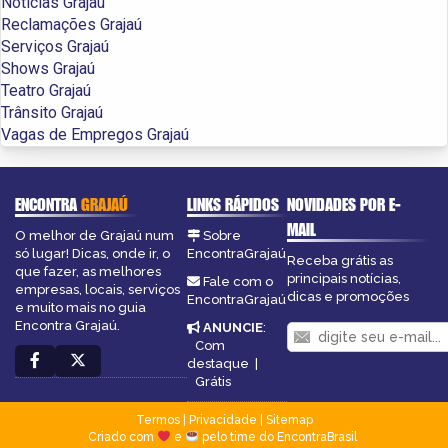
Notícias Grajaú
Reclamações Grajaú
Serviços Grajaú
Shows Grajaú
Teatro Grajaú
Trânsito Grajaú
Vagas de Empregos Grajaú
ENCONTRA
GRAJAÚ
LINKS RÁPIDOS
NOVIDADES POR E-
MAIL
O melhor de Grajaú num
Sobre
só lugar! Dicas, onde ir, o
EncontraGrajaú
Receba grátis as
que fazer, as melhores
principais notícias,
Fale com o
empresas, locais, serviços
dicas e promoções
EncontraGrajaú
e muito mais no guia
Encontra Grajaú.
ANUNCIE
:
Com
destaque
|
Grátis
Termos
|
Privacidade
|
Sitemap
Criado com
e
pelo time do EncontraBrasil