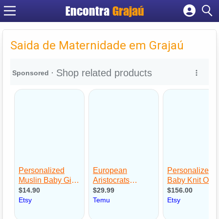
Encontra
Grajaú
Cadastrar empresa
Fazer login
Saida de Maternidade em Grajaú
Criar conta