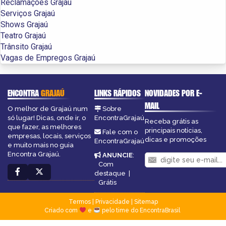
Reclamações Grajaú
Serviços Grajaú
Shows Grajaú
Teatro Grajaú
Trânsito Grajaú
Vagas de Empregos Grajaú
ENCONTRA
GRAJAÚ
LINKS RÁPIDOS
NOVIDADES POR E-
MAIL
O melhor de Grajaú num
Sobre
só lugar! Dicas, onde ir, o
EncontraGrajaú
Receba grátis as
que fazer, as melhores
principais notícias,
Fale com o
empresas, locais, serviços
dicas e promoções
EncontraGrajaú
e muito mais no guia
Encontra Grajaú.
ANUNCIE
:
Com
destaque
|
Grátis
Termos
|
Privacidade
|
Sitemap
Criado com
e
pelo time do EncontraBrasil