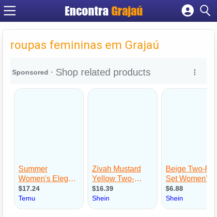
Encontra
Grajaú
Cadastrar empresa
Fazer login
roupas femininas em Grajaú
Criar conta