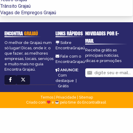
Trânsito Grajaú
Vagas de Empregos Grajaú
ENCONTRA
GRAJAÚ
LINKS RÁPIDOS
NOVIDADES POR E-
MAIL
O melhor de Grajaú num
Sobre
só lugar! Dicas, onde ir, o
EncontraGrajaú
Receba grátis as
que fazer, as melhores
principais notícias,
Fale com o
empresas, locais, serviços
dicas e promoções
EncontraGrajaú
e muito mais no guia
Encontra Grajaú.
ANUNCIE
:
Com
destaque
|
Grátis
Termos
|
Privacidade
|
Sitemap
Criado com
e
pelo time do EncontraBrasil