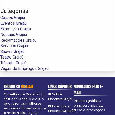
Categorias
Cursos Grajaú
Eventos Grajaú
Exposição Grajaú
Notícias Grajaú
Reclamações Grajaú
Serviços Grajaú
Shows Grajaú
Teatro Grajaú
Trânsito Grajaú
Vagas de Empregos Grajaú
ENCONTRA
GRAJAÚ
LINKS RÁPIDOS
NOVIDADES POR E-
MAIL
O melhor de Grajaú num
Sobre
só lugar! Dicas, onde ir, o
EncontraGrajaú
Receba grátis as
que fazer, as melhores
principais notícias,
Fale com o
empresas, locais, serviços
dicas e promoções
EncontraGrajaú
e muito mais no guia