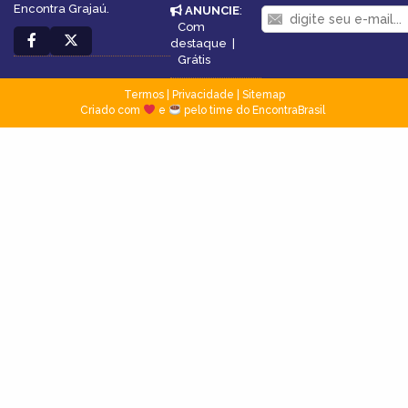
Encontra Grajaú.
ANUNCIE
:
Com
destaque
|
Grátis
Termos
|
Privacidade
|
Sitemap
Criado com
e
pelo time do EncontraBrasil