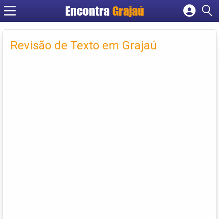
Encontra
Grajaú
Cadastrar empresa
Fazer login
Revisão de Texto em Grajaú
Criar conta