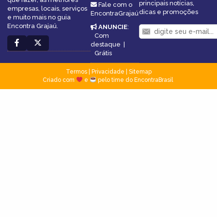
principais notícias,
Fale com o
empresas, locais, serviços
dicas e promoções
EncontraGrajaú
e muito mais no guia
Encontra Grajaú.
ANUNCIE
:
Com
destaque
|
Grátis
Termos
|
Privacidade
|
Sitemap
Criado com
e
pelo time do EncontraBrasil