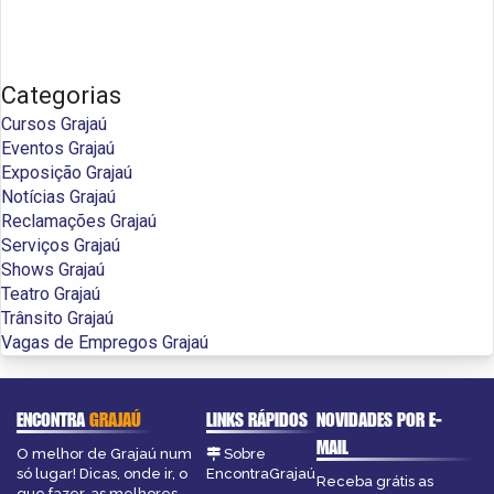
Categorias
Cursos Grajaú
Eventos Grajaú
Exposição Grajaú
Notícias Grajaú
Reclamações Grajaú
Serviços Grajaú
Shows Grajaú
Teatro Grajaú
Trânsito Grajaú
Vagas de Empregos Grajaú
ENCONTRA
GRAJAÚ
LINKS RÁPIDOS
NOVIDADES POR E-
MAIL
O melhor de Grajaú num
Sobre
só lugar! Dicas, onde ir, o
EncontraGrajaú
Receba grátis as
que fazer, as melhores