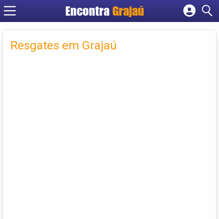
Encontra
Grajaú
Cadastrar empresa
Fazer login
Resgates em Grajaú
Criar conta