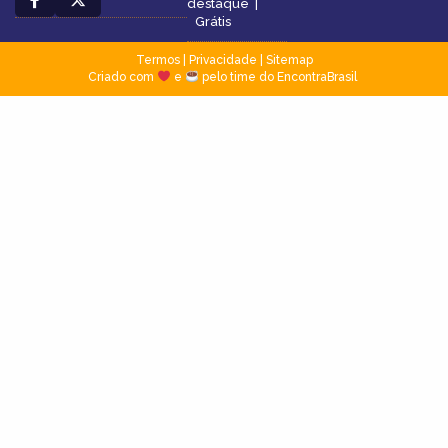
destaque
|
Grátis
Termos
|
Privacidade
|
Sitemap
Criado com
e
pelo time do EncontraBrasil