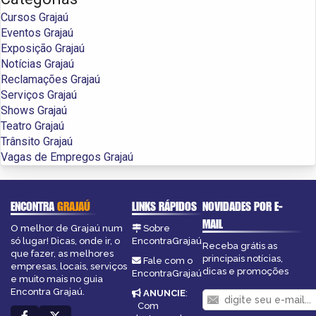
Cursos Grajaú
Eventos Grajaú
Exposição Grajaú
Notícias Grajaú
Reclamações Grajaú
Serviços Grajaú
Shows Grajaú
Teatro Grajaú
Trânsito Grajaú
Vagas de Empregos Grajaú
ENCONTRA
GRAJAÚ
LINKS RÁPIDOS
NOVIDADES POR E-
MAIL
O melhor de Grajaú num
Sobre
só lugar! Dicas, onde ir, o
EncontraGrajaú
Receba grátis as
que fazer, as melhores
principais notícias,
Fale com o
empresas, locais, serviços
dicas e promoções
EncontraGrajaú
e muito mais no guia
Encontra Grajaú.
ANUNCIE
:
Com