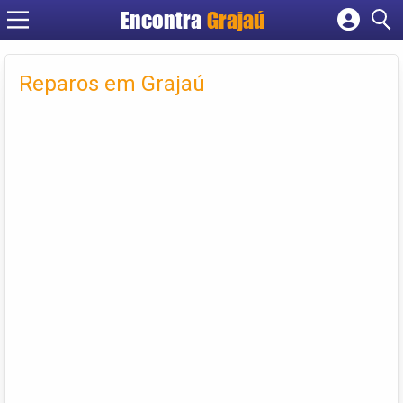
Encontra
Grajaú
Cadastrar empresa
Fazer login
Reparos em Grajaú
Criar conta