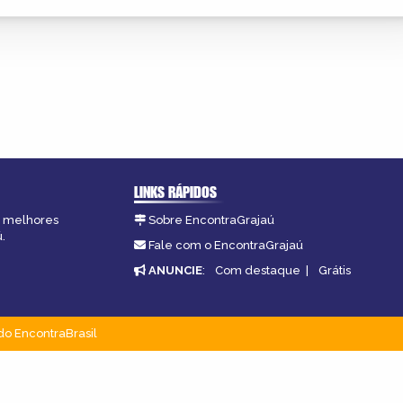
LINKS RÁPIDOS
as melhores
Sobre EncontraGrajaú
.
Fale com o EncontraGrajaú
ANUNCIE
:
Com destaque
|
Grátis
do EncontraBrasil