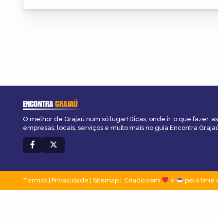
ENCONTRA
GRAJAÚ
O melhor de Grajaú num só lugar! Dicas, onde ir, o que fazer, 
empresas, locais, serviços e muito mais no guia Encontra Grajaú
Termos
|
Privacidade
|
Sitemap
Criado com
e
pelo time 