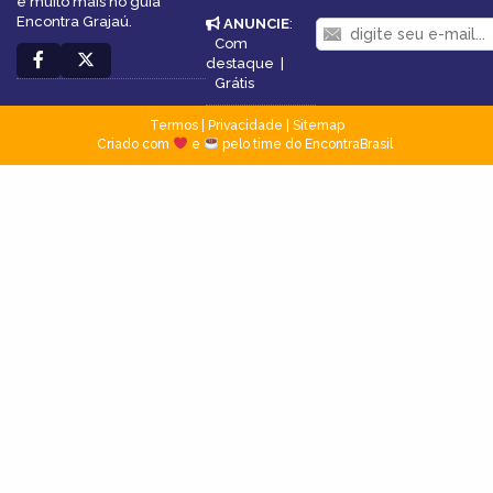
e muito mais no guia
Encontra Grajaú.
ANUNCIE
:
Com
destaque
|
Grátis
Termos
|
Privacidade
|
Sitemap
Criado com
e
pelo time do EncontraBrasil