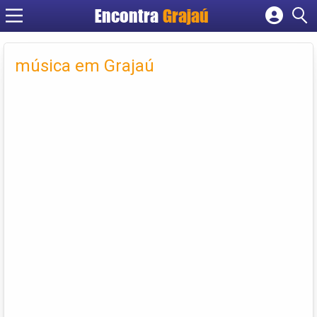
Encontra
Grajaú
Cadastrar empresa
Fazer login
música em Grajaú
Criar conta