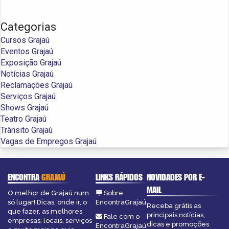
Categorias
Cursos Grajaú
Eventos Grajaú
Exposição Grajaú
Notícias Grajaú
Reclamações Grajaú
Serviços Grajaú
Shows Grajaú
Teatro Grajaú
Trânsito Grajaú
Vagas de Empregos Grajaú
ENCONTRA
GRAJAÚ
LINKS RÁPIDOS
NOVIDADES POR E-
MAIL
O melhor de Grajaú num
Sobre
só lugar! Dicas, onde ir, o
EncontraGrajaú
Receba grátis as
que fazer, as melhores
principais notícias,
Fale com o
empresas, locais, serviços
dicas e promoções
EncontraGrajaú