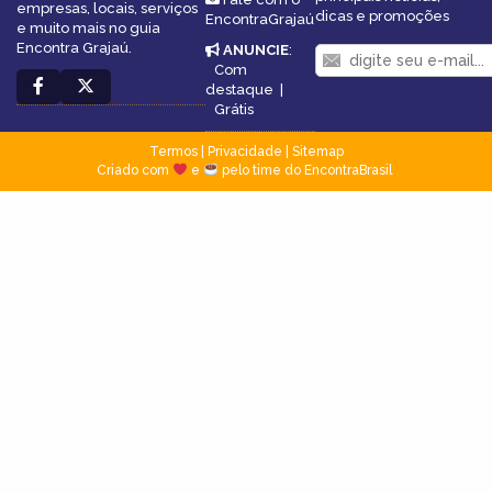
empresas, locais, serviços
dicas e promoções
EncontraGrajaú
e muito mais no guia
Encontra Grajaú.
ANUNCIE
:
Com
destaque
|
Grátis
Termos
|
Privacidade
|
Sitemap
Criado com
e
pelo time do EncontraBrasil