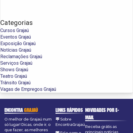
Categorias
Cursos Grajaú
Eventos Grajaú
Exposição Grajaú
Notícias Grajaú
Reclamações Grajaú
Serviços Grajaú
Shows Grajaú
Teatro Grajaú
Trânsito Grajaú
Vagas de Empregos Grajaú
ENCONTRA
GRAJAÚ
LINKS RÁPIDOS
NOVIDADES POR E-
MAIL
O melhor de Grajaú num
Sobre
só lugar! Dicas, onde ir, o
EncontraGrajaú
Receba grátis as
que fazer, as melhores
principais notícias,
Fale com o