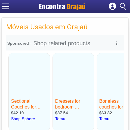
Encontra
Grajaú
Cadastrar empresa
Fazer login
Móveis Usados em Grajaú
Criar conta