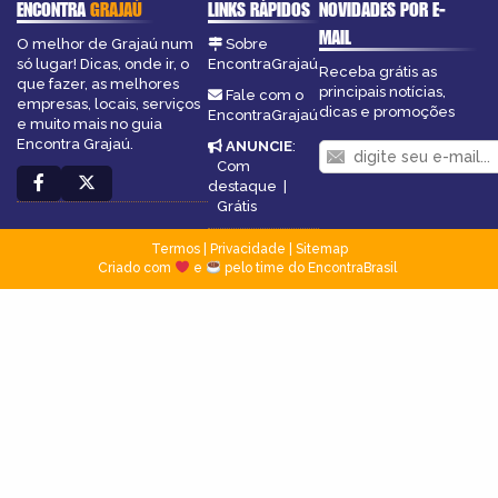
ENCONTRA
GRAJAÚ
LINKS RÁPIDOS
NOVIDADES POR E-
MAIL
O melhor de Grajaú num
Sobre
só lugar! Dicas, onde ir, o
EncontraGrajaú
Receba grátis as
que fazer, as melhores
principais notícias,
Fale com o
empresas, locais, serviços
dicas e promoções
EncontraGrajaú
e muito mais no guia
Encontra Grajaú.
ANUNCIE
:
Com
destaque
|
Grátis
Termos
|
Privacidade
|
Sitemap
Criado com
e
pelo time do EncontraBrasil