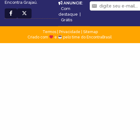
Encontra Grajaú.
ANUNCIE
:
Com
destaque
|
Grátis
Termos
|
Privacidade
|
Sitemap
Criado com
e
pelo time do EncontraBrasil