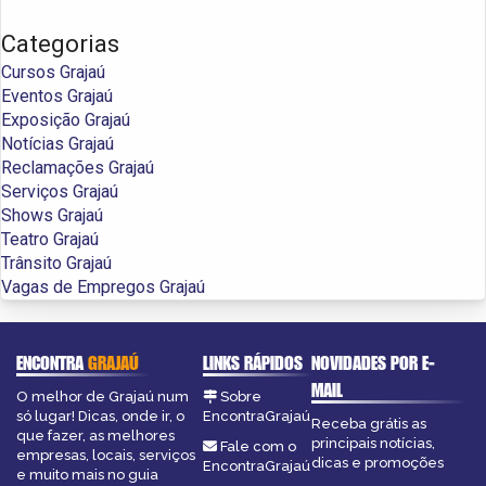
Categorias
Cursos Grajaú
Eventos Grajaú
Exposição Grajaú
Notícias Grajaú
Reclamações Grajaú
Serviços Grajaú
Shows Grajaú
Teatro Grajaú
Trânsito Grajaú
Vagas de Empregos Grajaú
ENCONTRA
GRAJAÚ
LINKS RÁPIDOS
NOVIDADES POR E-
MAIL
O melhor de Grajaú num
Sobre
só lugar! Dicas, onde ir, o
EncontraGrajaú
Receba grátis as
que fazer, as melhores
principais notícias,
Fale com o
empresas, locais, serviços
dicas e promoções
EncontraGrajaú
e muito mais no guia