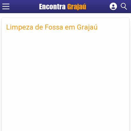
Encontra
Grajaú
Cadastrar empresa
Fazer login
Limpeza de Fossa em Grajaú
Criar conta