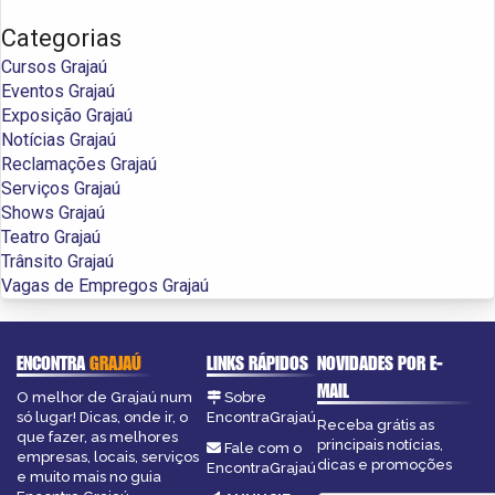
Categorias
Cursos Grajaú
Eventos Grajaú
Exposição Grajaú
Notícias Grajaú
Reclamações Grajaú
Serviços Grajaú
Shows Grajaú
Teatro Grajaú
Trânsito Grajaú
Vagas de Empregos Grajaú
ENCONTRA
GRAJAÚ
LINKS RÁPIDOS
NOVIDADES POR E-
MAIL
O melhor de Grajaú num
Sobre
só lugar! Dicas, onde ir, o
EncontraGrajaú
Receba grátis as
que fazer, as melhores
principais notícias,
Fale com o
empresas, locais, serviços
dicas e promoções
EncontraGrajaú
e muito mais no guia