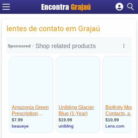
Encontra
Grajaú
Cadastrar empresa
Fazer login
lentes de contato em Grajaú
Criar conta