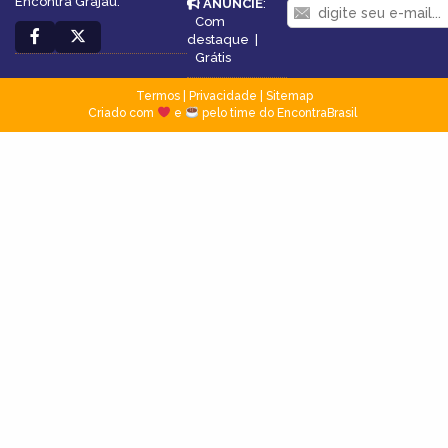
Encontra Grajaú.
ANUNCIE
:
Com
destaque
|
Grátis
Termos
|
Privacidade
|
Sitemap
Criado com
e
pelo time do EncontraBrasil