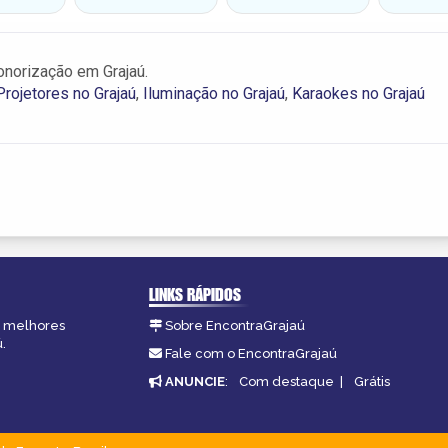
onorização em Grajaú.
Projetores no Grajaú
,
Iluminação no Grajaú
,
Karaokes no Grajaú
LINKS RÁPIDOS
as melhores
Sobre EncontraGrajaú
.
Fale com o EncontraGrajaú
ANUNCIE
:
Com destaque
|
Grátis