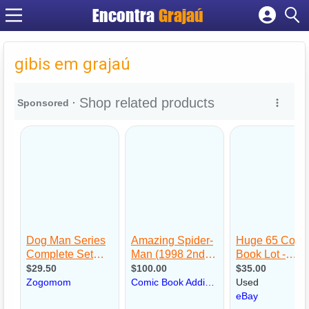
Encontra
Grajaú
Cadastrar empresa
Fazer login
gibis em grajaú
Criar conta