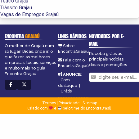
Teatro Grajaú
Trânsito Grajaú
Vagas de Empregos Grajaú
ENCONTRA
GRAJAÚ
LINKS RÁPIDOS
NOVIDADES POR E-
MAIL
O melhor de Grajaú num
Sobre
só lugar! Dicas, onde ir, o
EncontraGrajaú
Receba grátis as
que fazer, as melhores
principais notícias,
Fale com o
empresas, locais, serviços
dicas e promoções
EncontraGrajaú
e muito mais no guia
Encontra Grajaú.
ANUNCIE
:
Com
destaque
|
Grátis
Termos
|
Privacidade
|
Sitemap
Criado com
e
pelo time do EncontraBrasil