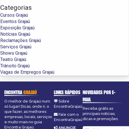
Categorias
Cursos Grajaú
Eventos Grajaú
Exposição Grajaú
Notícias Grajaú
Reclamações Grajaú
Serviços Grajaú
Shows Grajaú
Teatro Grajaú
Trânsito Grajaú
Vagas de Empregos Grajaú
ENCONTRA
GRAJAÚ
LINKS RÁPIDOS
NOVIDADES POR E-
MAIL
O melhor de Grajaú num
Sobre
só lugar! Dicas, onde ir, o
EncontraGrajaú
Receba grátis as
que fazer, as melhores
principais notícias,
Fale com o
empresas, locais, serviços
dicas e promoções
EncontraGrajaú
e muito mais no guia
Encontra Grajaú.
ANUNCIE
: