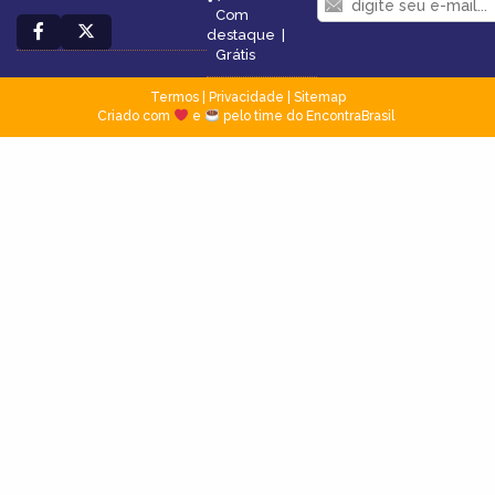
Com
destaque
|
Grátis
Termos
|
Privacidade
|
Sitemap
Criado com
e
pelo time do EncontraBrasil