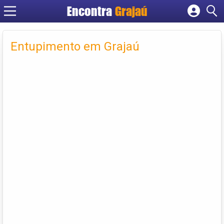
Encontra
Grajaú
Cadastrar empresa
Fazer login
Entupimento em Grajaú
Criar conta