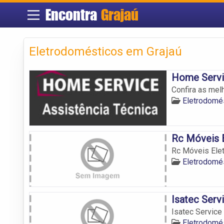
Encontra
Grajaú
Eletrodomésticos em Grajaú
Home Serv
Confira as mel
Eletrodomés
Rc Móveis 
Rc Móveis Ele
Eletrodomés
Isatec Serv
Isatec Service
Eletrodomés