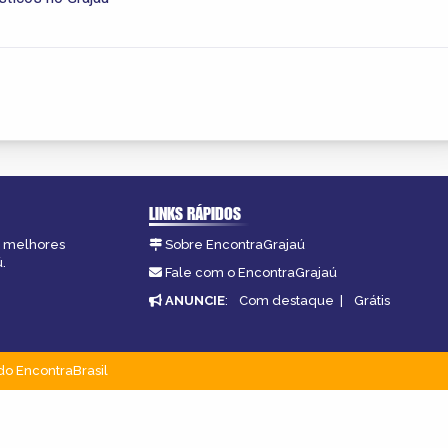
LINKS RÁPIDOS
as melhores
Sobre EncontraGrajaú
.
Fale com o EncontraGrajaú
ANUNCIE
:
Com destaque
|
Grátis
do EncontraBrasil