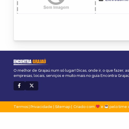
ENCONTRA
GRAJAÚ
O melhor de Grajaú num só lugar! Dicas, onde ir, o que fazer, 
empresas, locais, serviços e muito mais no guia Encontra Grajaú
Termos
|
Privacidade
|
Sitemap
Criado com
e
pelo time 