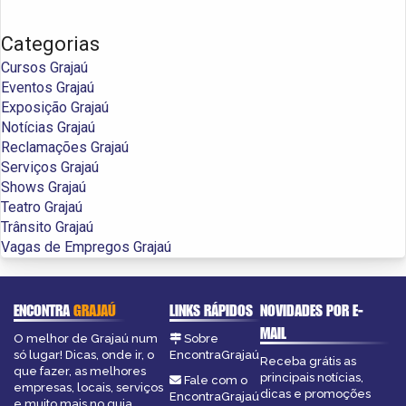
Categorias
Cursos Grajaú
Eventos Grajaú
Exposição Grajaú
Notícias Grajaú
Reclamações Grajaú
Serviços Grajaú
Shows Grajaú
Teatro Grajaú
Trânsito Grajaú
Vagas de Empregos Grajaú
ENCONTRA
GRAJAÚ
LINKS RÁPIDOS
NOVIDADES POR E-
MAIL
O melhor de Grajaú num
Sobre
só lugar! Dicas, onde ir, o
EncontraGrajaú
Receba grátis as
que fazer, as melhores
principais notícias,
Fale com o
empresas, locais, serviços
dicas e promoções
EncontraGrajaú
e muito mais no guia