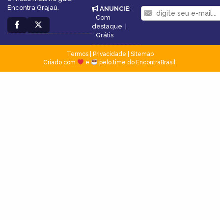
Encontra Grajaú.
ANUNCIE
:
Com
destaque
|
Grátis
Termos
|
Privacidade
|
Sitemap
Criado com
e
pelo time do EncontraBrasil