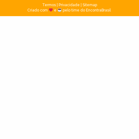
Termos
|
Privacidade
|
Sitemap
Criado com
e
pelo time do EncontraBrasil