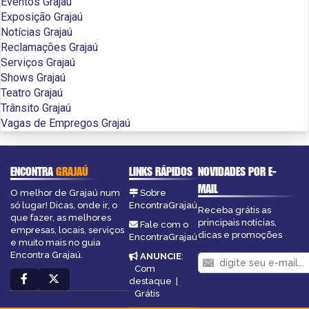
Eventos Grajaú
Exposição Grajaú
Notícias Grajaú
Reclamações Grajaú
Serviços Grajaú
Shows Grajaú
Teatro Grajaú
Trânsito Grajaú
Vagas de Empregos Grajaú
ENCONTRA
GRAJAÚ
LINKS RÁPIDOS
NOVIDADES POR E-
MAIL
O melhor de Grajaú num
Sobre
só lugar! Dicas, onde ir, o
EncontraGrajaú
Receba grátis as
que fazer, as melhores
principais notícias,
Fale com o
empresas, locais, serviços
dicas e promoções
EncontraGrajaú
e muito mais no guia
Encontra Grajaú.
ANUNCIE
:
Com
destaque
|
Grátis