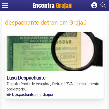
Encontra
Grajaú
Cadastrar empresa
Fazer login
despachante detran em Grajaú
Criar conta
Lusa Despachante
Transferência de veículos, Detran IPVA, Licenciamento
obrigatório.
Despachantes no Grajaú