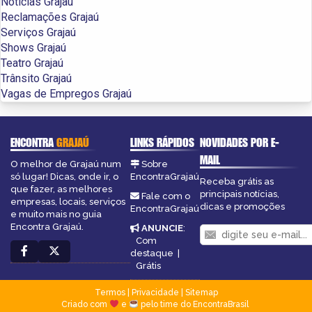
Notícias Grajaú
Reclamações Grajaú
Serviços Grajaú
Shows Grajaú
Teatro Grajaú
Trânsito Grajaú
Vagas de Empregos Grajaú
ENCONTRA
GRAJAÚ
LINKS RÁPIDOS
NOVIDADES POR E-
MAIL
O melhor de Grajaú num
Sobre
só lugar! Dicas, onde ir, o
EncontraGrajaú
Receba grátis as
que fazer, as melhores
principais notícias,
Fale com o
empresas, locais, serviços
dicas e promoções
EncontraGrajaú
e muito mais no guia
Encontra Grajaú.
ANUNCIE
:
Com
destaque
|
Grátis
Termos
|
Privacidade
|
Sitemap
Criado com
e
pelo time do EncontraBrasil