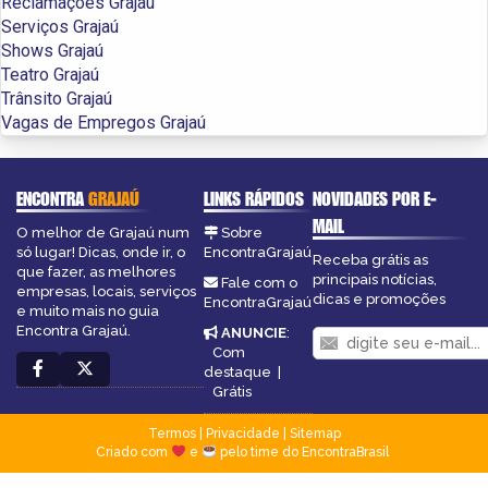
Reclamações Grajaú
Serviços Grajaú
Shows Grajaú
Teatro Grajaú
Trânsito Grajaú
Vagas de Empregos Grajaú
ENCONTRA
GRAJAÚ
LINKS RÁPIDOS
NOVIDADES POR E-
MAIL
O melhor de Grajaú num
Sobre
só lugar! Dicas, onde ir, o
EncontraGrajaú
Receba grátis as
que fazer, as melhores
principais notícias,
Fale com o
empresas, locais, serviços
dicas e promoções
EncontraGrajaú
e muito mais no guia
Encontra Grajaú.
ANUNCIE
:
Com
destaque
|
Grátis
Termos
|
Privacidade
|
Sitemap
Criado com
e
pelo time do EncontraBrasil