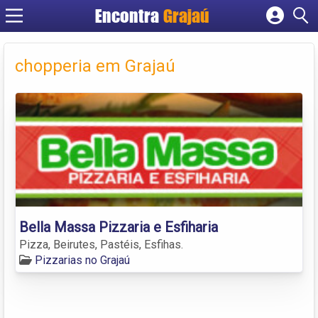
Encontra
Grajaú
Cadastrar empresa
Fazer login
chopperia em Grajaú
Criar conta
Bella Massa Pizzaria e Esfiharia
Pizza, Beirutes, Pastéis, Esfihas.
Pizzarias no Grajaú