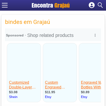
Encontra
Grajaú
Cadastrar empresa
Fazer login
bindes em Grajaú
Criar conta