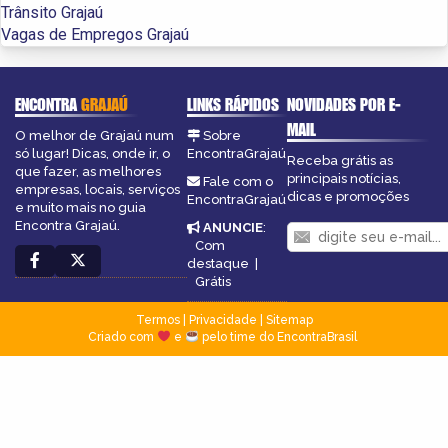
Trânsito Grajaú
Vagas de Empregos Grajaú
ENCONTRA
GRAJAÚ
LINKS RÁPIDOS
NOVIDADES POR E-
MAIL
O melhor de Grajaú num
Sobre
só lugar! Dicas, onde ir, o
EncontraGrajaú
Receba grátis as
que fazer, as melhores
principais notícias,
Fale com o
empresas, locais, serviços
dicas e promoções
EncontraGrajaú
e muito mais no guia
Encontra Grajaú.
ANUNCIE
:
Com
destaque
|
Grátis
Termos
|
Privacidade
|
Sitemap
Criado com
e
pelo time do EncontraBrasil