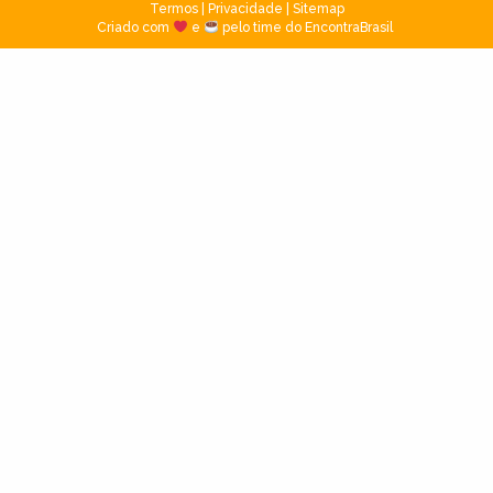
Termos
|
Privacidade
|
Sitemap
Criado com
e
pelo time do EncontraBrasil