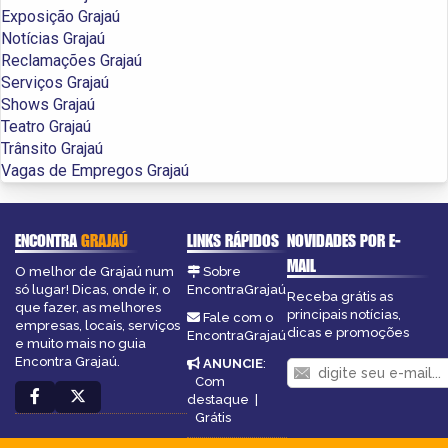
Exposição Grajaú
Notícias Grajaú
Reclamações Grajaú
Serviços Grajaú
Shows Grajaú
Teatro Grajaú
Trânsito Grajaú
Vagas de Empregos Grajaú
ENCONTRA
GRAJAÚ
LINKS RÁPIDOS
NOVIDADES POR E-
MAIL
O melhor de Grajaú num
Sobre
só lugar! Dicas, onde ir, o
EncontraGrajaú
Receba grátis as
que fazer, as melhores
principais notícias,
Fale com o
empresas, locais, serviços
dicas e promoções
EncontraGrajaú
e muito mais no guia
Encontra Grajaú.
ANUNCIE
:
Com
destaque
|
Grátis