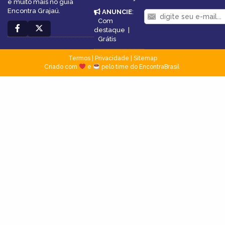
e muito mais no guia
Encontra Grajaú.
ANUNCIE
:
Com
destaque
|
Grátis
Termos
|
Privacidade
|
Sitemap
Criado com
e
pelo time do EncontraBrasil