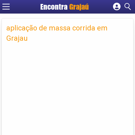
Encontra
Grajaú
Cadastrar empresa
Fazer login
aplicação de massa corrida em
Criar conta
Grajau