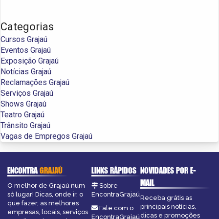
Categorias
Cursos Grajaú
Eventos Grajaú
Exposição Grajaú
Notícias Grajaú
Reclamações Grajaú
Serviços Grajaú
Shows Grajaú
Teatro Grajaú
Trânsito Grajaú
Vagas de Empregos Grajaú
ENCONTRA
GRAJAÚ
LINKS RÁPIDOS
NOVIDADES POR E-
MAIL
O melhor de Grajaú num
Sobre
só lugar! Dicas, onde ir, o
EncontraGrajaú
Receba grátis as
que fazer, as melhores
principais notícias,
Fale com o
empresas, locais, serviços
dicas e promoções
EncontraGrajaú