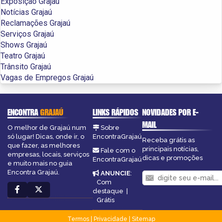
Exposição Grajaú
Notícias Grajaú
Reclamações Grajaú
Serviços Grajaú
Shows Grajaú
Teatro Grajaú
Trânsito Grajaú
Vagas de Empregos Grajaú
ENCONTRA
GRAJAÚ
LINKS RÁPIDOS
NOVIDADES POR E-
MAIL
O melhor de Grajaú num
Sobre
só lugar! Dicas, onde ir, o
EncontraGrajaú
Receba grátis as
que fazer, as melhores
principais notícias,
Fale com o
empresas, locais, serviços
dicas e promoções
EncontraGrajaú
e muito mais no guia
Encontra Grajaú.
ANUNCIE
:
Com
destaque
|
Grátis
Termos
|
Privacidade
|
Sitemap